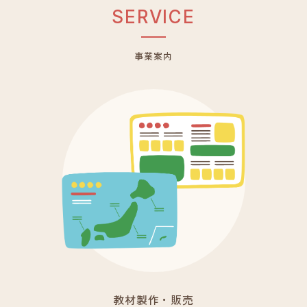
S
E
R
V
I
C
E
事業案内
教材製作・販売