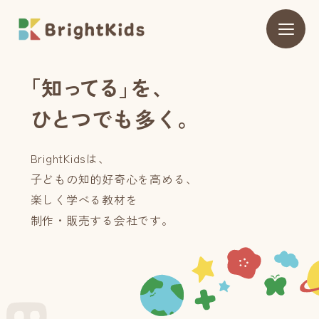
「
知
っ
て
る
」
を
、
ひ
と
つ
で
も
多
く
。
BrightKidsは、
子どもの知的好奇心を高める、
楽しく学べる教材を
制作・販売する会社です。