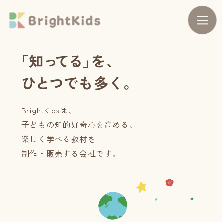
「
知
っ
て
る
」
を
、
ひ
と
つ
で
も
多
く
。
BrightKidsは、
子どもの知的好奇心を高める、
楽しく学べる教材を
制作・販売する会社です。