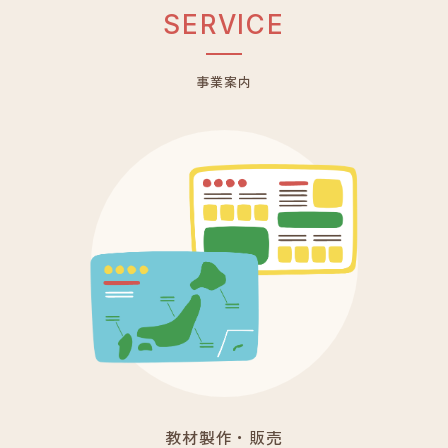
S
E
R
V
I
C
E
事業案内
教材製作・販売